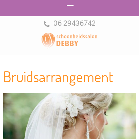
06 29436742
Schoonheidssalon
Hattem
Debby
Bruidsarrangement